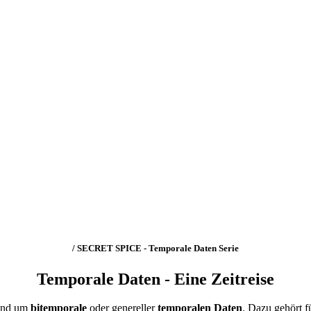
/ SECRET SPICE - Temporale Daten Serie
Temporale Daten - Eine Zeitreise
rund um
bitemporale
oder genereller
temporalen
Daten
. Dazu gehört f