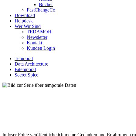
Bücher
FastChangeCo
Download
Helpdesk
Wer Wir Sind
TEDAMOH
Newsletter
Kontakt
Kunden Login
Temporal
Data Architecture
Bitemporal
Secret Spice
In loser Folge veröffentliche ich meine Gedanken und Erfahrungen 